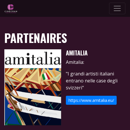
PARTENAIRES
AMITALIA
Amitalia:
"I grandi artisti italiani
entrano nelle case degli
svizzeri"
https://www.amitalia.eu/