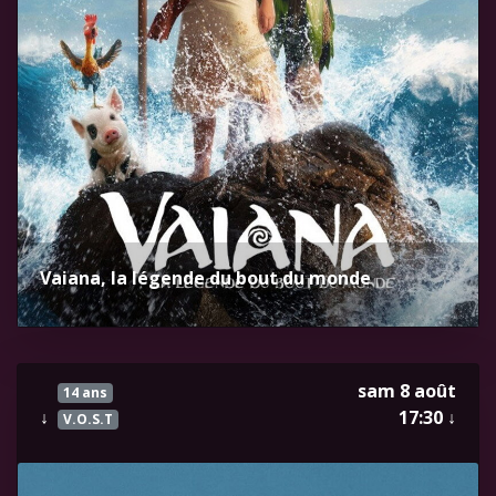
Vaiana, la légende du bout du monde
sam 8 août
14 ans
↓
17:30
↓
V.O.S.T