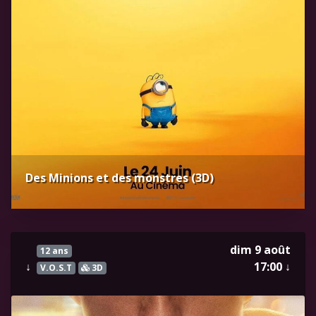
Des Minions et des monstres (3D)
dim 9 août
12 ans
↓
17:00
↓
V.O.S.T
3D