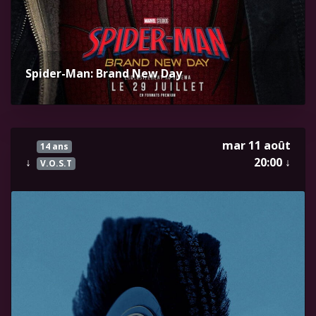
Spider-Man: Brand New Day
mar 11 août
14 ans
↓
20:00
↓
V.O.S.T