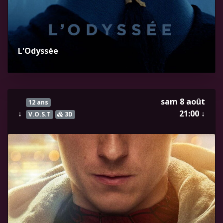
L'Odyssée
sam 8 août
12 ans
↓
21:00
↓
V.O.S.T
3D