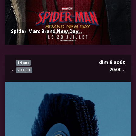
Spider-Man: Brand New Day
dim 9 août
14 ans
↓
20:00
↓
V.O.S.T