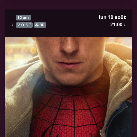
lun 10 août
12 ans
↓
21:00
↓
V.O.S.T
3D