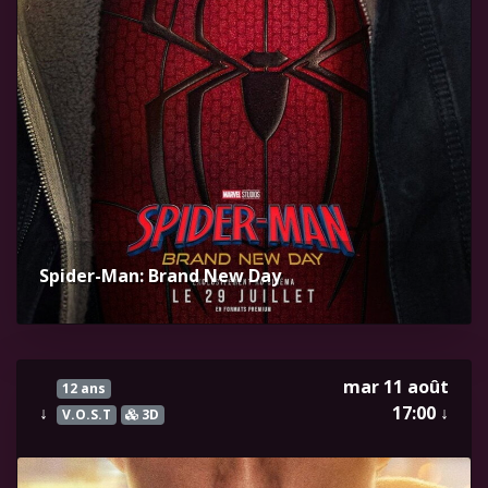
Spider-Man: Brand New Day
mar 11 août
12 ans
↓
17:00
↓
V.O.S.T
3D