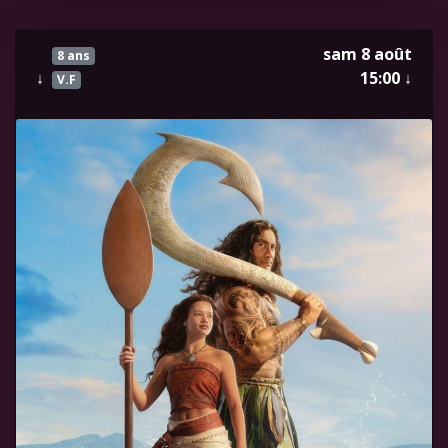
sam 8 août
8 ans
↓
15:00
↓
V.F