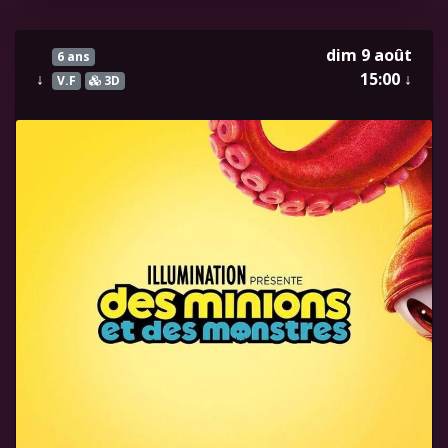
dim 9 août
6 ans
↓
15:00
↓
V.F
3D